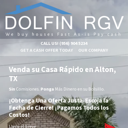
CALL US!
(956) 904 5234
GET A CASH OFFER TODAY
OUR COMPANY
Venda su Casa Rápido en Alton,
TX
Sin
Comisiones.
Ponga
Más Dinero en su Bolsillo.
¡
Obtenga Una Oferta Justa-Escoja la
Fecha de Cierre!
¡Pagamos Todos los
Costos!
Llene el breve