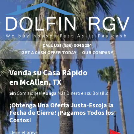
CALL US!
(956) 904 5234
GET A CASH OFFER TODAY
OUR COMPANY
Venda su Casa Rápido
en McAllen, TX
Sin
Comisiones.
Ponga
Más Dinero en su Bolsillo.
¡
Obtenga Una Oferta Justa-Escoja la
Fecha de Cierre!
¡Pagamos Todos los
Costos!
Llene el breve